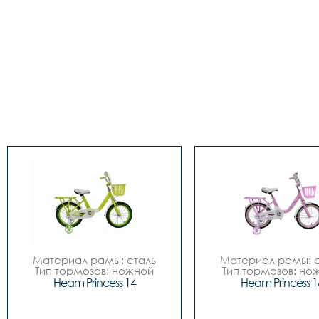
Материал рамы: сталь

Материал рамы: с
Тип тормозов: ножной

Тип тормозов: нож
Диаметр колес: 14

Диаметр колес: 
Heam Princess 14
Heam Princess 1
Цвета		Зелёный-
Цвета		Зелёный-
белый, Розовый-белый

белый, Розовый-бе
Вилка		сталь

Вилка		сталь
