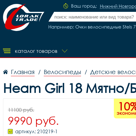
Ваш город:
Нижний Новгор
Например: Очки велосипедные Stels 7
каталог товаров
Главная
Велосипеды
Детские вело
/
/
Heam Girl 18 Мятно
10
11100 руб.
эконом
9990 руб.
артикул: 210219-1