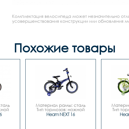
Комплектация велосипеда может незначительно отлич
усовершенствования конструкции или обновления моде
Похожие товары
таль

Материал рамы: сталь

Материа
ной

Тип тормозов: ножной

Тип тор
16

Диаметр колес: 16

Диаме
6
Heam NEXT 16
Heam
Цвета		Чёрный-
Цвета		Зелёный-
лый

синий, Чёрный-зелёный, 
белый, 
Белый-красный

Вилка		сталь