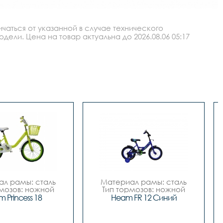
аться от указанной в случае технического
ли. Цена на товар актуальна до 2026.08.06 05:17
л рамы: сталь

Материал рамы: сталь

мозов: ножной

Тип тормозов: ножной

тр колес: 18

Диаметр колес: 12

 Princess 18
Heam FR 12 Синий
Цвет: Синий		

Розовый-белый

Вилка		сталь



Задний переключатель		