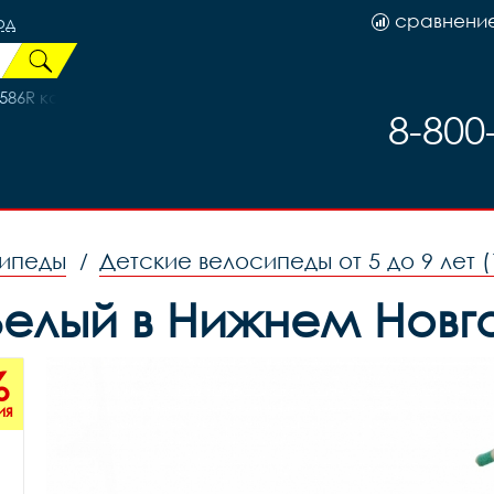
сравнени
од
586R код 700069
8-800
сипеды
Детские велосипеды от 5 до 9 лет (
/
/Белый в Нижнем Нов
%
ия