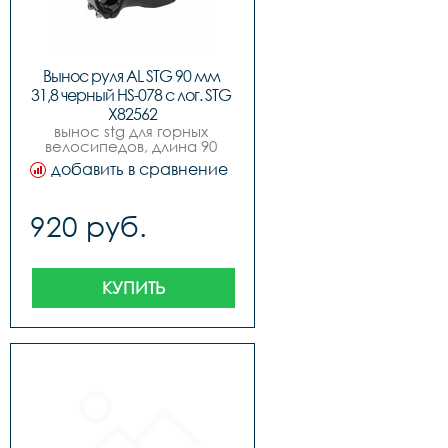
Вынос руля AL STG 90 мм 
31,8 черный HS-078 с лог. STG 
Х82562
вынос stg для горных 
велосипедов, длина 90 
мм, под руль 31,8 мм
добавить в сравнение
920 руб.
КУПИТЬ