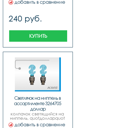
добавить в сравнение
русский дизайн, бренд 
quotexpertquot
240 руб.
КУПИТЬ
Светлячок на ниппель в 
ассортименте 3264705 
доллар
колпачок светящийся на 
ниппель, quotдолларquot 
инд. упак. блистер, 
добавить в сравнение
русский дизайн, бренд 