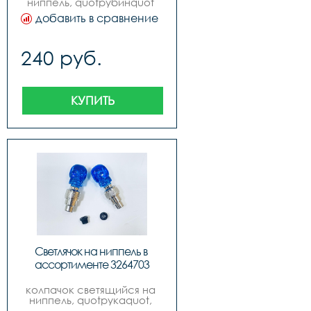
ниппель, quotрубинquot 
индивидуальная упаковка 
добавить в сравнение
на блистере, русский 
дизайн, бренд 
quotexpertquot
240 руб.
КУПИТЬ
Светлячок на ниппель в 
ассортименте 3264703
колпачок светящийся на 
ниппель, quotрукаquot, 
инд. упак. блистер, 