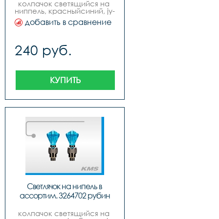
колпачок светящийся на 
ниппель, красныйсиний, jy-
503 пара, упаковка 
добавить в сравнение
блистер
240 руб.
КУПИТЬ
Светлячок на нипель в 
ассортим. 3264702 рубин
колпачок светящийся на 