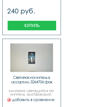
quotexpertquot
240 руб.
КУПИТЬ
Светлячок на нипель в 
ассортим. 3264706 фак
колпачок светящийся на 
ниппель, quotфакquot, 
инд. упак. блистер, 
добавить в сравнение
русский дизайн, бренд 
quotexpertquot