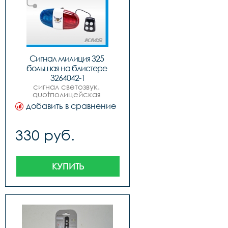
Сигнал милиция 325 
большая на блистере 
3264042-1
сигнал светозвук. 
quotполицейская 
сиренаquot, xc-325 4 
добавить в сравнение
мелодии
330 руб.
КУПИТЬ