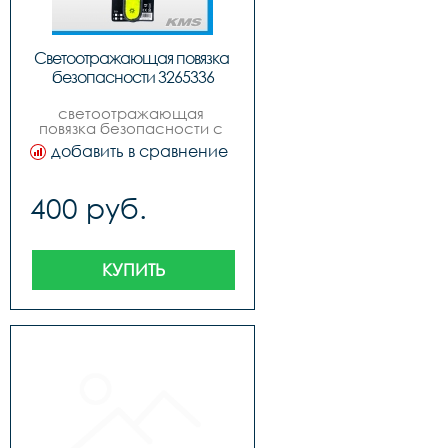
Светоотражающая повязка 
безопасности 3265336
светоотражающая 
повязка безопасности с 
функцией подсветки для 
добавить в сравнение
безопасного катания в 
темное время суток.
400 руб.
КУПИТЬ