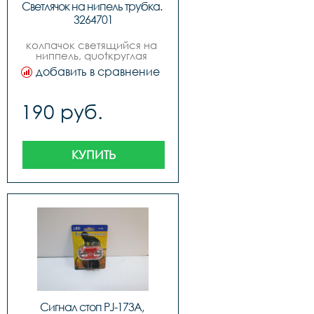
Светлячок на нипель трубка. 
3264701
колпачок светящийся на 
ниппель, quotкруглая 
трубкаquot, инд. упак. 
добавить в сравнение
блистер
190 руб.
КУПИТЬ
Сигнал стоп PJ-173A, 