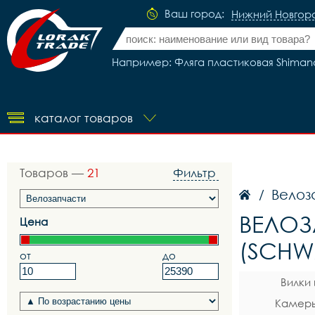
Ваш город:
Нижний Новгор
Например: Фляга пластиковая Shimano 
каталог товаров
Товаров —
21
Фильтр
Велоз
/
ВЕЛОЗ
Цена
(SCHW
от
до
Вилки
Камеры