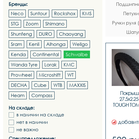
Бренды:
Подшипни
Neco
Suntour
Rockshox
KMS
Петухи
Ручки руля
STG
Zoom
Shimano
Шату
Shunfeng
DURO
Chaoyang
Sram
Kenli
Alhonga
Wellgo
Kenda
Continental
Schwalbe
Wanda Tyre
Lorak
KMC
Prowheel
Microshift
WT
DECHA
Cube
WTB
MAXXIS
Покрышк
Heam
Compass
27.5x2.25
TOUGH TOM 
На складе:
B/B-SK HS411
в наличии на складе
TI
добавит
нет в наличии
не важно
Спецпредложение: