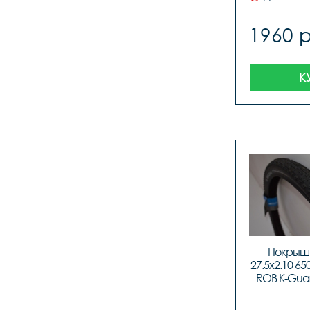
1960 
К
Покрышк
27.5x2.10 650
ROB K-Guard
ко