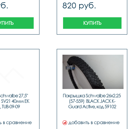
б.
820 руб.
УПИТЬ
КУПИТЬ
hwalbe 27,5" 
Покрышка Schwalbe 26x2.25 
) SV21 40мм EK 
(57-559)  BLACK JACK K-
, TUB-09-09
Guard Active, код 59102
ь в сравнение
добавить в сравнение