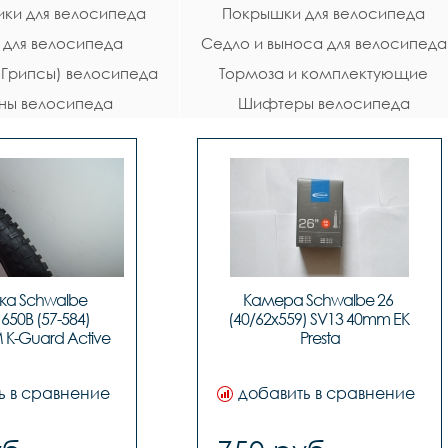
ки для велосипеда
Покрышки для велосипеда
 для велосипеда
Седло и выноса для велосипеда
 (Грипсы) велосипеда
Тормоза и комплектующие
ны велосипеда
Шифтеры велосипеда
велосипеда
а Schwalbe 
Камера Schwalbe 26 
 650B (57-584) 
(40/62x559) SV13 40mm EK 
K-Guard Active 
Presta
 SBC 50EPI, код 
R-91-27
ь в сравнение
добавить в сравнение