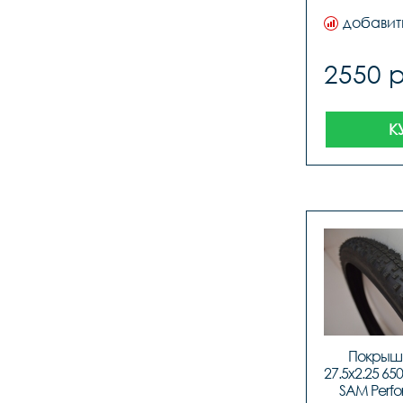
добавит
2550 
К
Покрышк
27.5x2.25 650
SAM Perfo