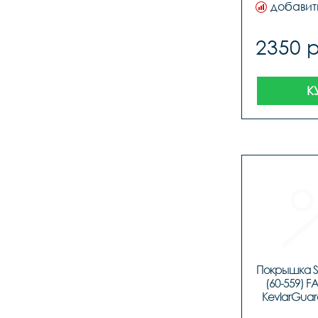
добавит
2350 
К
Покрышка Sc
(60-559) F
KevlarGuard
50EPI, к