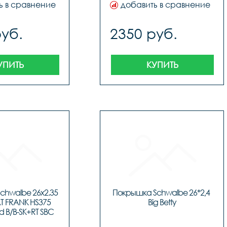
ь в сравнение
добавить в сравнение
руб.
2350 руб.
УПИТЬ
КУПИТЬ
hwalbe 26x2.35 
Покрышка Schwalbe 26*2,4 
AT FRANK HS375 
Big Betty
 B/B-SK+RT SBC 
од TIR-O3-414