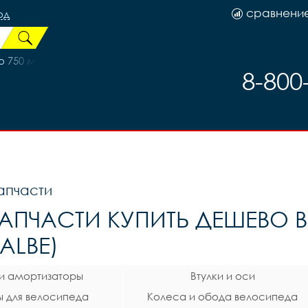
сравнени
од
750 мл. 3234081-102, код 93101
8-800
апчасти
АПЧАСТИ КУПИТЬ ДЕШЕВО 
ALBE)
 и амортизаторы
Втулки и оси
 для велосипеда
Колеса и обода велосипеда