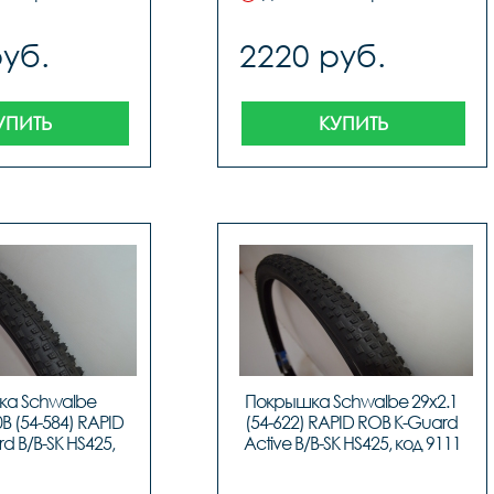
руб.
2220 руб.
УПИТЬ
КУПИТЬ
а Schwalbe 
Покрышка Schwalbe 29x2.1 
B (54-584) RAPID 
(54-622) RAPID ROB K-Guard 
 B/B-SK HS425, 
Active B/B-SK HS425, код 9111
д 9110