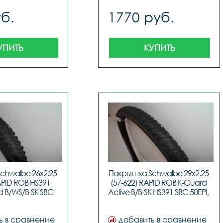
б.
1770 руб.
УПИТЬ
КУПИТЬ
hwalbe 26x2.25 
Покрышка Schwalbe 29x2.25 
APID ROB HS391 
(57-622) RAPID ROB K-Guard 
 B/WS/B-SK SBC 
Active B/B-SK HS391 SBC 50EPI, 
код TIR-99-40
код TIR-45-12
ь в сравнение
добавить в сравнение