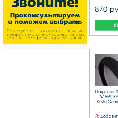
870 ру
К
Покрышка Sc
(57-559) R
KevlarGuard
50EPI, 
добавит