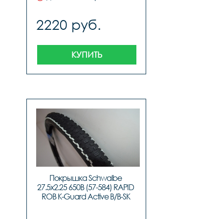
2220 руб.
КУПИТЬ
Покрышка Schwalbe 
27.5x2.25 650B (57-584) RAPID 
ROB K-Guard Active B/B-SK 
HS391 SBC 50EPI, код TIR-87-81