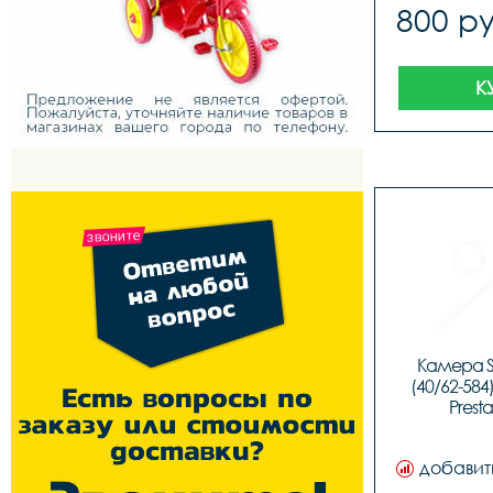
800 ру
К
Камера Sc
(40/62-584
Presta
добавит