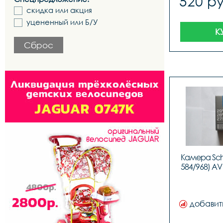
520 ру
скидка или акция
уцененный или Б/У
К
Сброс
Камера Schw
584/968) A
добавит