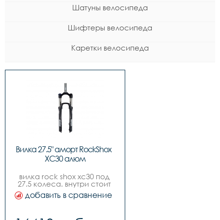
Шатуны велосипеда
Шифтеры велосипеда
Каретки велосипеда
Вилка 27.5" аморт RockShox  
XC30 алюм
вилка rock shox xc30 под 
27.5 колеса. внутри стоит 
пружина средней 
добавить в сравнение
жесткости medium. имеет 
ряд настроек для 
оптимальной езды.