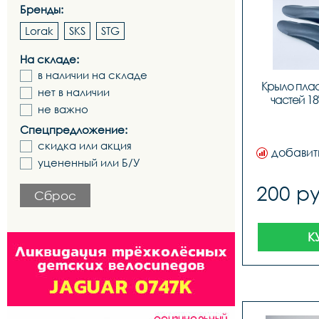
Бренды:
Lorak
SKS
STG
На складе:
в наличии на складе
Крыло пласт
нет в наличии
частей 18
не важно
Спецпредложение:
скидка или акция
добавит
уцененный или Б/У
200 ру
Сброс
К