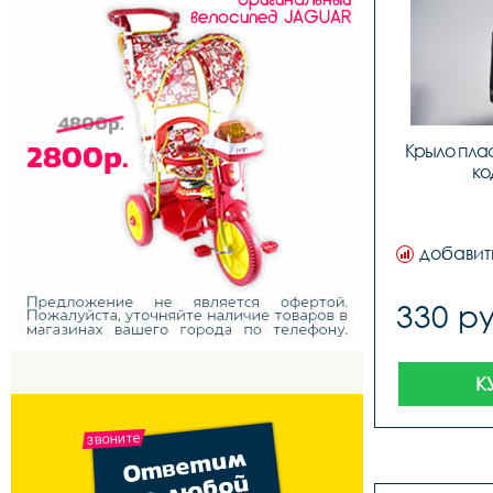
Крыло пласт
ко
добавит
330 ру
К