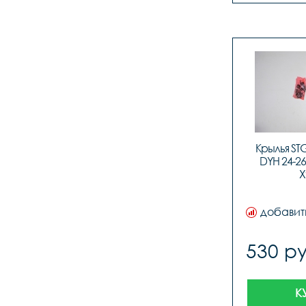
Крылья ST
DYH 24-26
X
добавит
530 ру
К