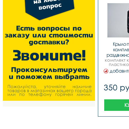
Крыло п
компле
раздвижное
комплект к
пластико
раздвижн
добавит
350 ру
К