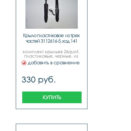
Крыло пластиковое  из трех 
частей 3112616-5, код 141
комплект крыльев 26quot, 
пластиковые, черные, из 
трех частей.
добавить в сравнение
330 руб.
КУПИТЬ