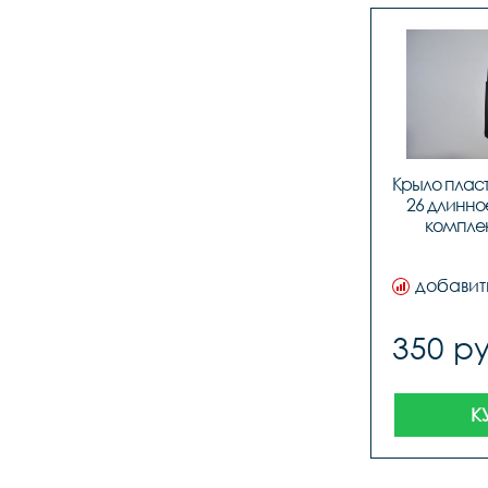
Крыло пласт
26 длинно
комплект
добавит
350 ру
К