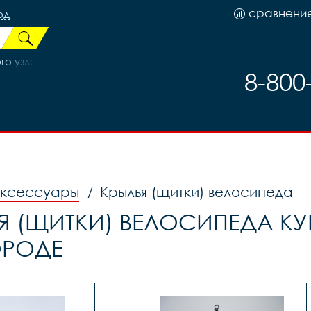
сравнени
од
о узла "Neco", код 3024017
8-800
аксессуары
Крылья (щитки) велосипеда
/
Я (ЩИТКИ) ВЕЛОСИПЕДА К
ОРОДЕ