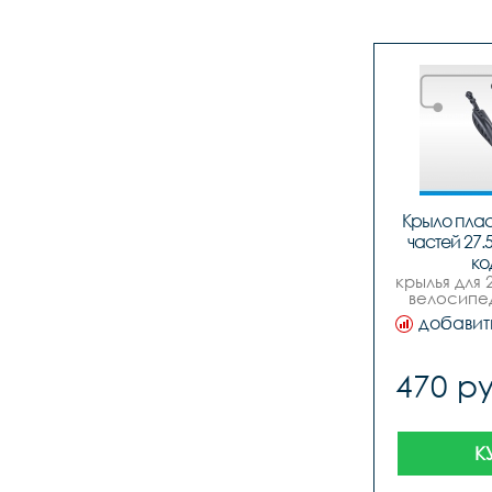
Крыло пласт
частей 27.5
ко
крылья для 2
велосипед
трех час
добавит
470 ру
К