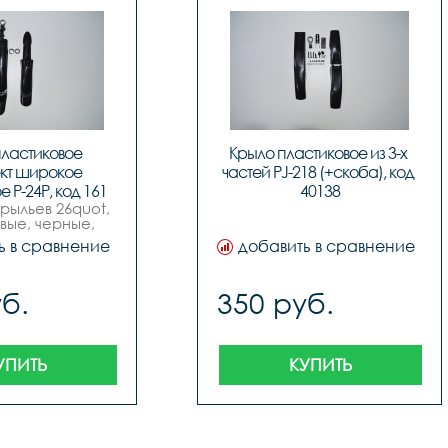
ластиковое 
Крыло пластиковое из 3-х 
кт широкое 
частей PJ-218 (+скоба), код 
 P-24P, код 161
40138
рыльев 26quot, 
вые, черные, 
ые, широкие.
ь в сравнение
добавить в сравнение
б.
350 руб.
УПИТЬ
КУПИТЬ