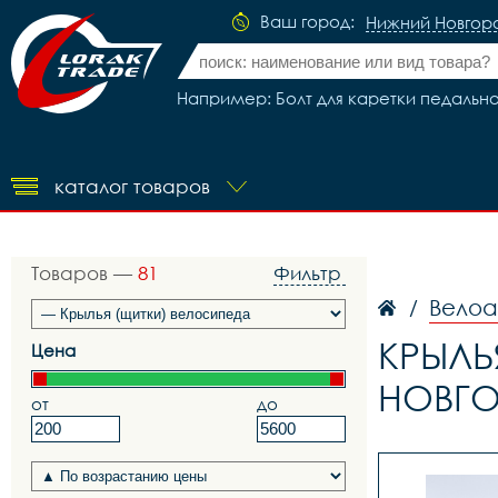
Ваш город:
Нижний Новгор
Например: Болт для каретки педальног
каталог товаров
Товаров —
81
Фильтр
Вело
/
КРЫЛЬ
Цена
НОВГ
от
до