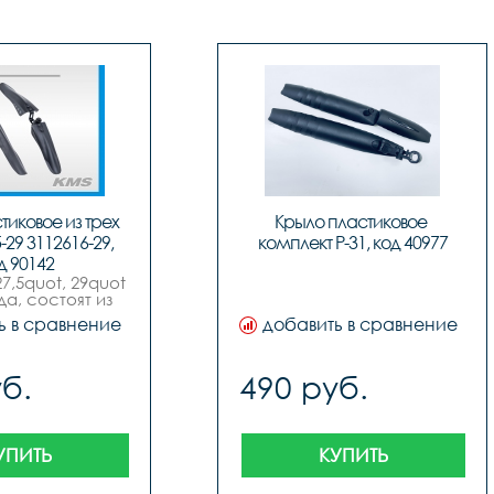
иковое из трех 
Крыло пластиковое 
-29 3112616-29, 
комплект P-31, код 40977
д 90142
7,5quot, 29quot 
а, состоят из 
тей комплект.
ь в сравнение
добавить в сравнение
б.
490 руб.
УПИТЬ
КУПИТЬ