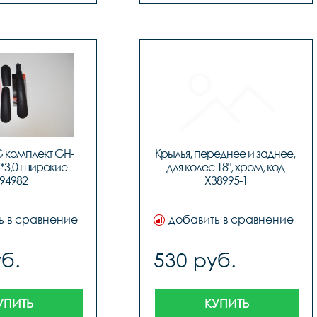
G комплект GH-
Крылья, переднее и заднее, 
*3,0 широкие 
для колес 18", хром, код 
94982
Х38995-1
ь в сравнение
добавить в сравнение
б.
530 руб.
УПИТЬ
КУПИТЬ