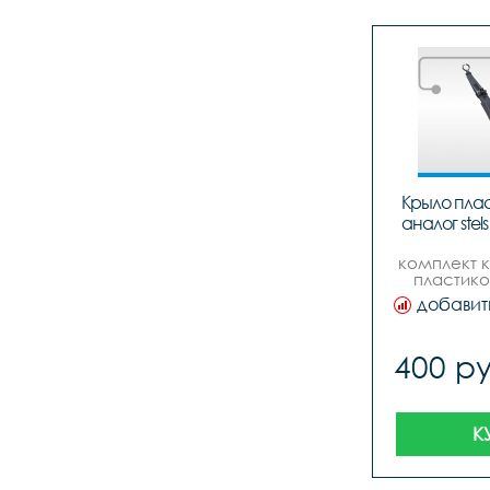
Крыло плас
аналог stels
комплект к
пластико
удлиненные
добавит
400 ру
К