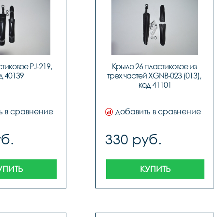
иковое PJ-219, 
Крыло 26 пластиковое из 
д 40139
трех частей XGNB-023 (013), 
код 41101
ь в сравнение
добавить в сравнение
б.
330 руб.
УПИТЬ
КУПИТЬ