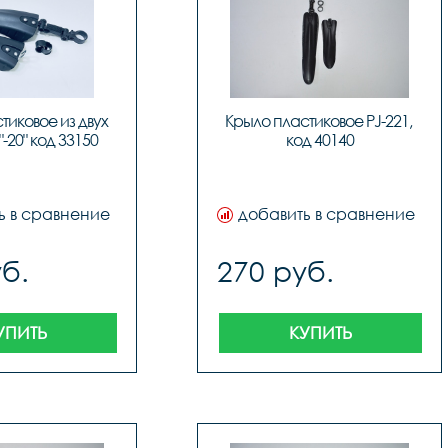
иковое из двух 
Крыло пластиковое PJ-221, 
"-20" код 33150
код 40140
ь в сравнение
добавить в сравнение
б.
270 руб.
УПИТЬ
КУПИТЬ