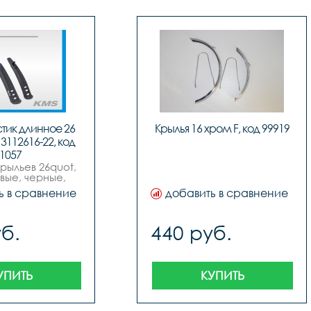
тик длинное 26 
Крылья 16 хром F, код 99919
 3112616-22, код 
1057
рыльев 26quot, 
вые, черные, 
, аналог stels.
ь в сравнение
добавить в сравнение
б.
440 руб.
УПИТЬ
КУПИТЬ