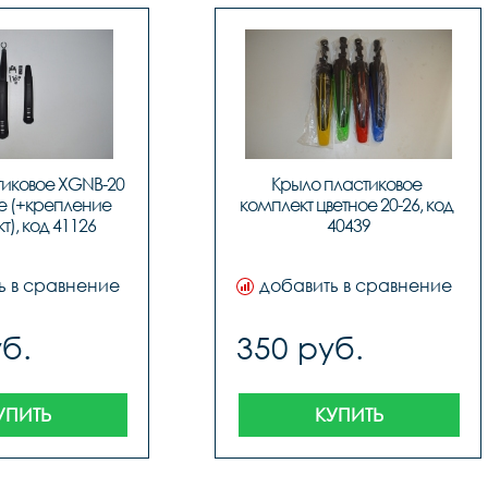
иковое XGNB-20 
Крыло пластиковое 
е (+крепление 
комплект цветное 20-26, код 
), код 41126
40439
ь в сравнение
добавить в сравнение
б.
350 руб.
УПИТЬ
КУПИТЬ