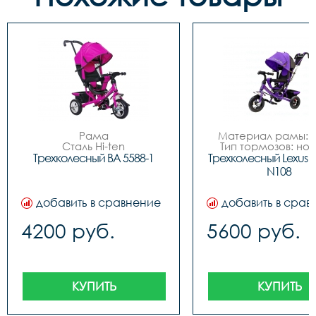
Рама

Материал рамы: с
Сталь Hi-ten

Тип тормозов: нож
Вес пользователя

Диаметр колес: 
Трехколесный BA 5588-1
Трехколесный Lexus Tri
до 30 кг

Обод	N/A

N108
Возраст

Вилка	Жесткая

От 9 месяцев до 3 лет

Колеса

добавить в сравнение
добавить в срав
Пластиковые

Тип

4200 руб.
5600 руб.
Детские трехколесные

Производитель

Китай

Размер Упаковка Ширина, 
см

70

КУПИТЬ
КУПИТЬ
Размер Упаковка Высота, 
см

30
