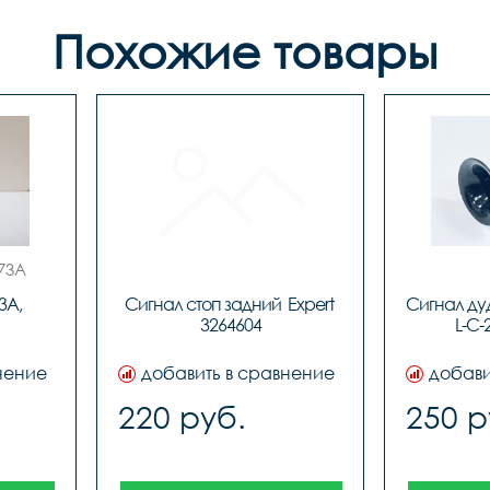
Похожие товары
73A

A, 
Сигнал стоп задний  Expert 
Сигнал ду
3264604
L-C-
нение
добавить в сравнение
добави
220 руб.
250 р