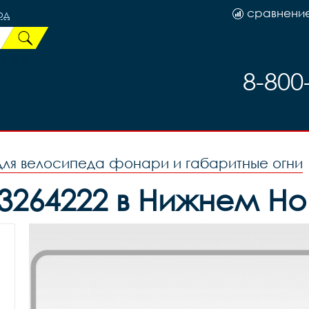
сравнени
од
8-800
для велосипеда фонари и габаритные огни
 3264222 в Нижнем Н