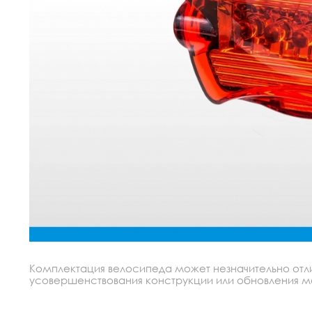
Комплектация велосипеда может незначительно отлич
усовершенствования конструкции или обновления моде