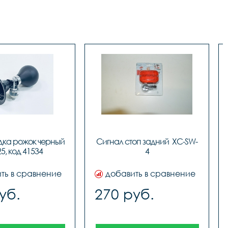
дка рожок черный 
Сигнал стоп задний  XC-SW-
25, код 41534
4
ть в сравнение
добавить в сравнение
уб.
270 руб.