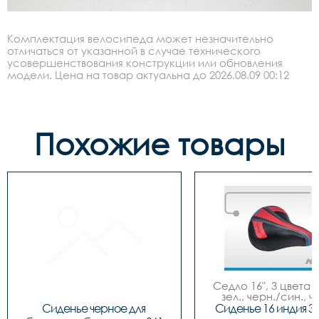
Комплектация велосипеда может незначительно
отличаться от указанной в случае технического
усовершенствования конструкции или обновления
модели. Цена на товар актуальна до 2026.08.09 00:12
Похожие товары
Седло 16", 3 цвета (
зел., черн./син., ч
красн.), NEW MO
Сиденье черное для 
Сиденье 16 индия 3