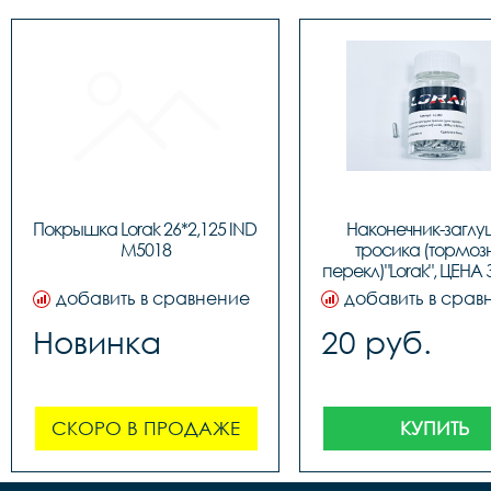
Покрышка Lorak 26*2,125 IND 
Наконечник-заглу
M5018
тросика (тормозн
перекл)"Lorak", ЦЕНА З
(100шт в бутылк
добавить в сравнение
добавить в срав
Новинка
20 руб.
СКОРО В ПРОДАЖЕ
КУПИТЬ