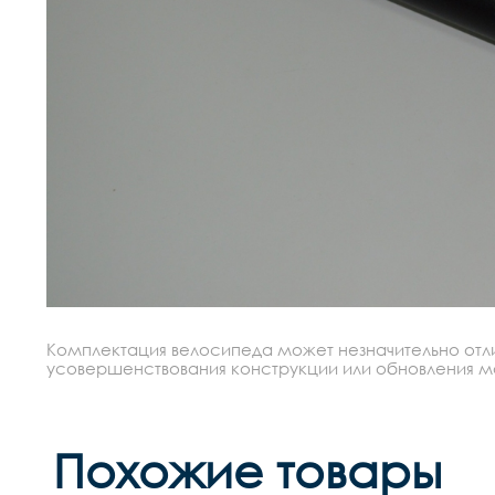
Комплектация велосипеда может незначительно отлич
усовершенствования конструкции или обновления моде
Похожие товары