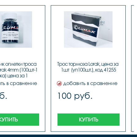
к оплетки троса 
Трос тормоза Lorak, цена за 
rak 4mm (100шт-1 
1шт  (уп100шт.), код 41255
а) цена за 1 
аконечник
ть в сравнение
добавить в сравнение
б.
100 руб.
КУПИТЬ
КУПИТЬ