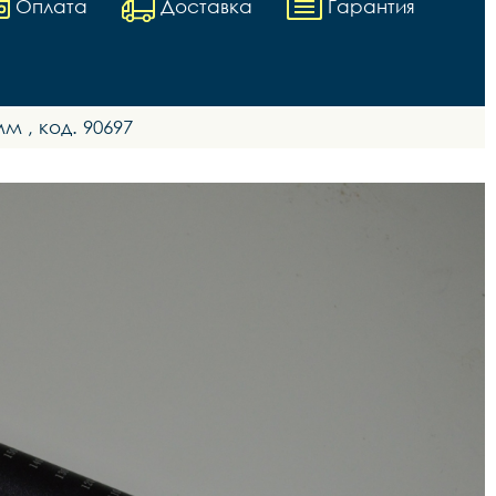
Оплата
Доставка
Гарантия
м , код. 90697