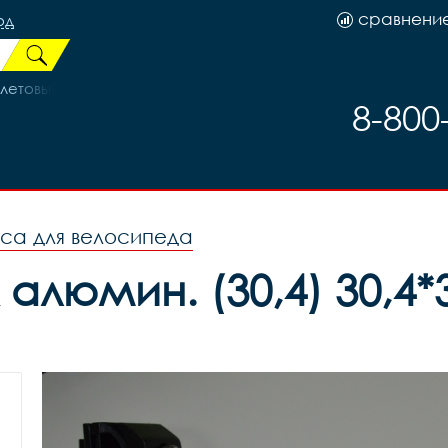
сравнени
од
олетовый
8-800
оса для велосипеда
люмин. (30,4) 30,4*3