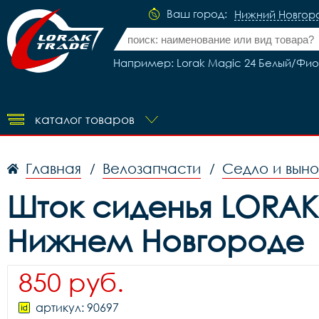
Ваш город:
Нижний Новгор
Например: Lorak Magic 24 Белый/Фи
каталог товаров
Главная
Велозапчасти
Седло и вын
/
/
Шток сиденья LORAK а
Нижнем Новгороде
850 руб.
артикул: 90697