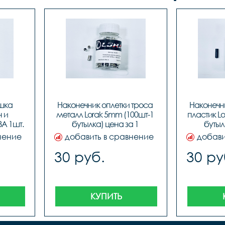
шка 
Наконечник оплетки троса 
Наконечни
 и 
металл Lorak 5mm (100шт-1 
пластик Lo
А 1шт. 
бутылка) цена за 1 
бутылк
е)
наконечник
н
нение
добавить в сравнение
добави
30 руб.
30 ру
КУПИТЬ