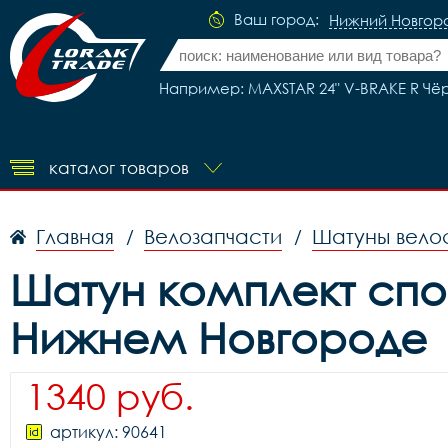
Ваш город:
Нижний Новгор
Например: MAXSTAR 24" V-BRAKE R Ч
каталог товаров
Главная
Велозапчасти
Шатуны вело
/
/
Шатун комплект спор
Нижнем Новгороде
1340 руб.
артикул: 90641