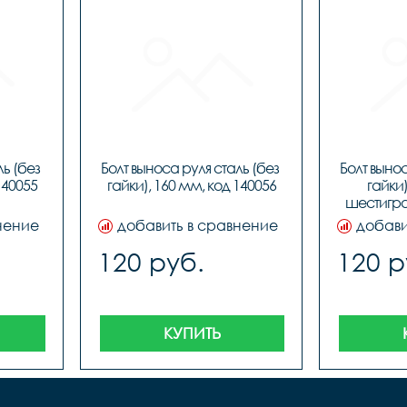
ь (без 
Болт выноса руля сталь (без 
Болт вынос
140055
гайки), 160 мм, код 140056
гайки)
шестигра
нение
добавить в сравнение
добави
120 руб.
120 р
КУПИТЬ