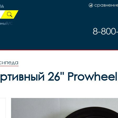
сравнени
од
ёрный/Синий
8-800
сипеда
тивный 26'' Prowheel 