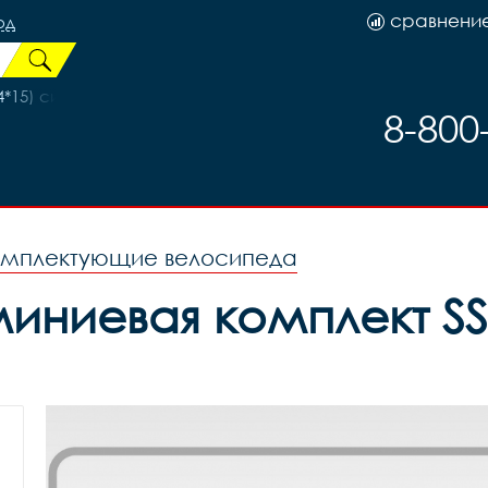
сравнени
од
*15) сине-бирюзовый, код 78926
8-800
омплектующие велосипеда
ниевая комплект SSh