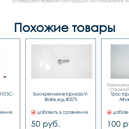
усовершенствования конструкции или обновления моде
Похожие товары
Тормозной
стальной
(№.98 7х
M10 SC-
Болт крепления тормоза V-
Трос тор
length 1.
Brake, код 40575
Alho
за 100
картонны
нение
добавить в сравнение
добави
50 руб.
100 р