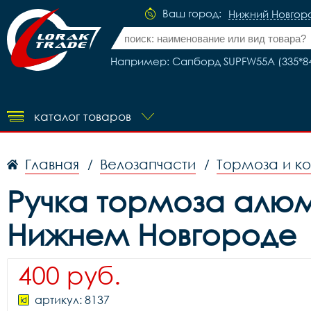
Ваш город:
Нижний Новгор
Например: Сапборд SUPFW55A (335*84
каталог товаров
Главная
Велозапчасти
Тормоза и к
/
/
Ручка тормоза алюми
Нижнем Новгороде
400 руб.
артикул: 8137