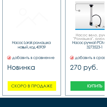
Насос вело, ручно
"Ромашка", алюмин
обратным толст
Насос Lorak ромашка 
Насос ручной РОМ
штоком, шланг 
новый, код 40939
3273523-1
наконечнико
добавить в сравнение
добавить в срав
Новинка
270 руб.
СКОРО В ПРОДАЖЕ
КУПИТЬ