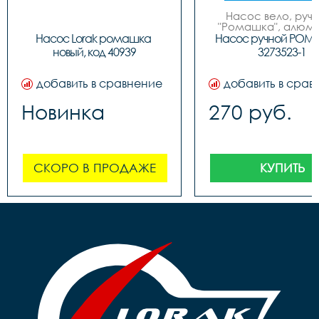
Насос вело, ручно
"Ромашка", алюмин
обратным толст
Насос Lorak ромашка 
Насос ручной РОМ
штоком, шланг 
новый, код 40939
3273523-1
наконечнико
добавить в сравнение
добавить в срав
Новинка
270 руб.
СКОРО В ПРОДАЖЕ
КУПИТЬ