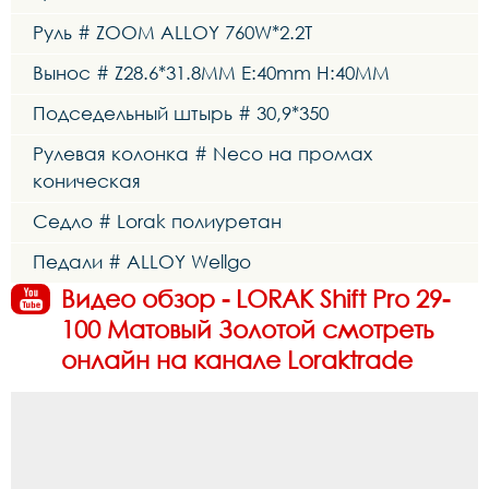
Руль # ZOOM ALLOY 760W*2.2T
Вынос # Z28.6*31.8MM E:40mm H:40MM
Подседельный штырь # 30,9*350
Рулевая колонка # Neco на промах
коническая
Седло # Lorak полиуретан
Педали # ALLOY Wellgo
Видео обзор - LORAK Shift Pro 29-
100 Матовый Золотой смотреть
онлайн на канале Loraktrade