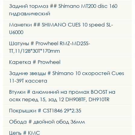
Задний тормоз ## Shimano MT200 disc 160
гидравлический
Манетки ## SHIMANO CUES 10 speed SL-
U6000
Шатуны # Prowheel RMZ-MD25S-
TT,11/128*30T*170mm
Каретка # Prowheel
Задние звезды # Shimano 10 скоростей Cues
11-39T кассета
Втулки # алюминий на промах BOOST на
осях перед 15, зад 12 DH908TF, DH910TR
Покрышки # CST1846 29*2.35
Обода # двойной обод 36мм
Цепь # KMC