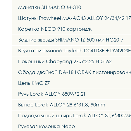
Манетки SHIMANO M-310
Шатуны Prowheel MA-AC43 ALLOY 24/34/42 
Каретка NECO 910 картридж
Задние звезды SHIMANO TZ-500 или HG20-7
Втулки алюминий Joytech D041DSE + D242DSE
Покрышки Chaoyang 27.5*2.25 H-5162
Обода двойной DA-18 LORAK пистонирован
Цепь KMC Z7
Руль Lorak ALLOY 680W*2.2T
Вынос Lorak ALLOY 28.6*31.8, 90mm
Подседельный штырь Lorak ALLOY 31,6*300M
Рулевая колонка Neco