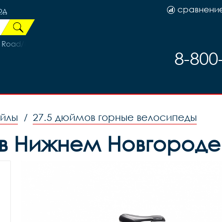
сравнени
од
Road/Bullet
8-800
ейлы
27.5 дюймов горные велосипеды
/
5) в Нижнем Новгороде