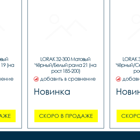
вый 
LORAK 32-300 Матовый 
LORAK 3
9 (на 
Чёрный/Белый рама 21 (на 
Чёрный/Се
рост 185-200)
ро
нение
добавить в сравнение
добави
Новинка
Нови
АЖЕ
СКОРО В ПРОДАЖЕ
СКОРО