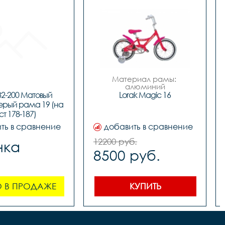
Материал рамы: 
алюминий

Тип тормозов: ножной

2-200 Матовый 
Lorak Magic 16
Диаметр колес: 16

рый рама 19 (на 
Материал рамы 		
ст 178-187)
Белый/Красный, Розовый

Вилка 		STEEL жесткая

ть в сравнение
добавить в сравнение
Количество скоростей 		
1

12200 руб.
нка
Передний переключатель 		
8500 руб.
-	

Задний переключатель 		
-	

Передний тормоз 		-	
 В ПРОДАЖЕ
КУПИТЬ
Задний тормоз 		KT 
ножной	

Манетки 		-	

Шатуны 		Prowheel AL 
под квадрат	
