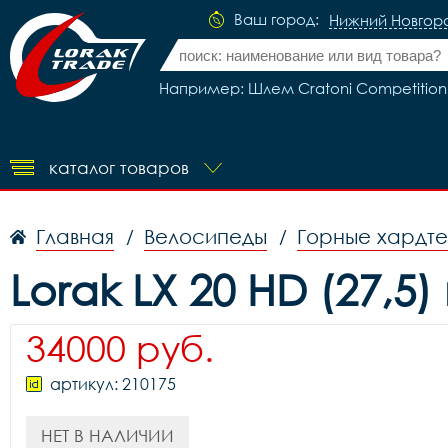
Ваш город:
Нижний Новгор
Например: Шлем Cratoni Competition 
каталог товаров
Главная
Велосипеды
Горные хардт
/
/
Lorak LX 20 HD (27,
34000 руб.
артикул: 210175
НЕТ В НАЛИЧИИ