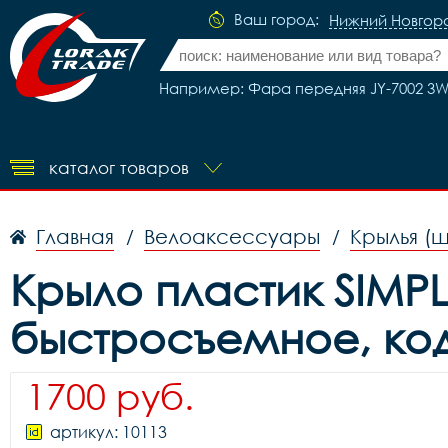
Ваш город:
Нижний Новгор
Например: Фара передняя JY-7002 3W,
каталог товаров
Главная
Велоаксессуары
Крылья (
/
/
Крыло пластик SIMPL
быстросъемное, код
1700 руб.
артикул: 10113