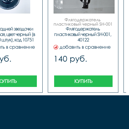
Флягодержатель 
пластиковый черный SH-001

 код. 40122
адней звездочки 
Флягодержатель 
я, цвет черный (в 
пластиковый черный SH-001, 
 штук), код 10751
40122
ть в сравнение
добавить в сравнение
уб.
140 руб.
КУПИТЬ
КУПИТЬ