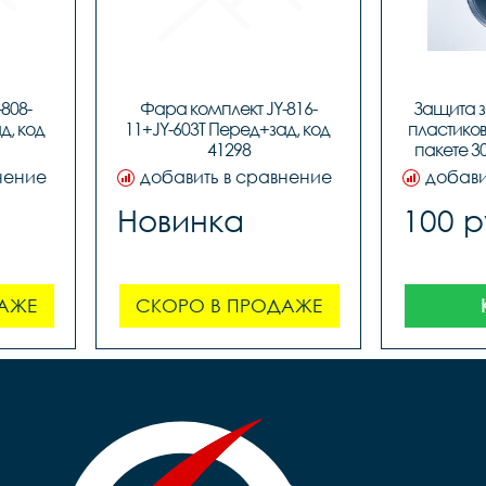
808-
Фара комплект JY-816-
Защита з
, код 
11+JY-603T Перед+зад, код 
пластикова
41298
пакете 30
нение
добавить в сравнение
добави
Новинка
100 р
АЖЕ
СКОРО В ПРОДАЖЕ