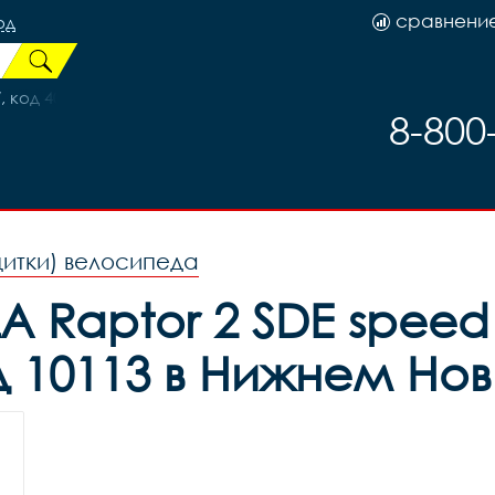
сравнени
од
 код 40604
8-800
щитки) велосипеда
A Raptor 2 SDE speed 
 10113 в Нижнем Но