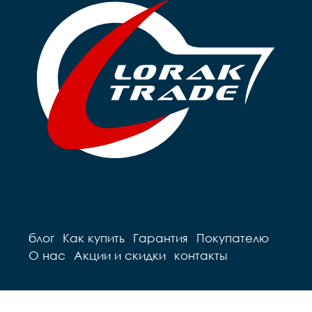
Рулевая		резьбовая

Вынос		сталь

Вынос		сталь

Руль		steel 

Руль		steel 

Грипсы		цветные

Грипсы		цветные

Седло		детское на 
Седло		детское на 
пружинах

пружинах

Педали		Пластиковые

Педали		Пластиковые

Подседельный штырь	
Подседельный штырь		
сталь

сталь

Вес		10.2 к
Вес		9.7 кг
блог
Как купить
Гарантия
Покупателю
О нас
Акции и скидки
контакты