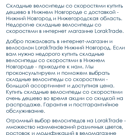
dh-701 алюминий 
Складные велосипеды со скоростями купить
disk,покрышки chaoyang 
h5129 27,5*2,2,обода 
дешево в Нижнем Новгороде с доставкой -
двойной da-18 lorak 
Нижний Новгород и Нижегородская область.
пистонированный,цепьkmc 
Недорогие складные велосипеды со
c050,руль lorak 600w,вынос 
zoom alloy mts-319 
скоростями в интернет магазине LorakTrade.
,подседельный штырь lorak 
27.2*300mm,рулевая 
Добро пожаловать в интернет-магазин и
колонка neco 
велосалон LorakTrade Нижний Новгород. Если
резьбовая,седло lorak 
6558,педали пластик fp,вес 
вам нужно недорого купить складные
велосипеды со скоростями в Нижнем
Новгороде - приходите к нам. Мы
проконсультируем и поможем выбрать
складные велосипеды со скоростями -
большой ассортимент и доступная цена.
Купить складные велосипеды со скоростями
очень дешево во время акции со скидкой на
распродаже. Гарантия и постгарантийное
обслуживание.
Огромный выбор велосипедов на LorakTrade -
множество наименований различных цветов,
ростовок и модификаций в веломагазине